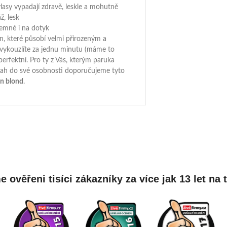
lasy vypadají zdravě, leskle a mohutně
ž, lesk
jemné i na dotyk
in, které působí velmi přirozeným a
vykouzlíte za jednu minutu (máme to
perfektní. Pro ty z Vás, kterým paruka
sah do své osobnosti doporučujeme tyto
 in blond
.
 ověřeni tisíci zákazníky za více jak 13 let na 