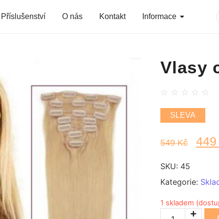
Příslušenství
O nás
Kontakt
Informace
Vlasy 
☆
☆
☆
☆
☆
SLEVA
44
549
Kč
SKU:
45
Kategorie:
Skla
1 skladem (dost