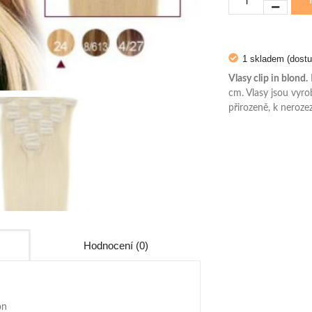
1 skladem (dost
Vlasy clip in blond.
cm. Vlasy jsou vyro
přirozeně, k neroze
Hodnocení (0)
on