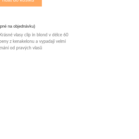
upné na objednávku)
Krásné vlasy clip in blond v délce 60
beny z kenakelonu a vypadají velmi
znání od pravých vlasů