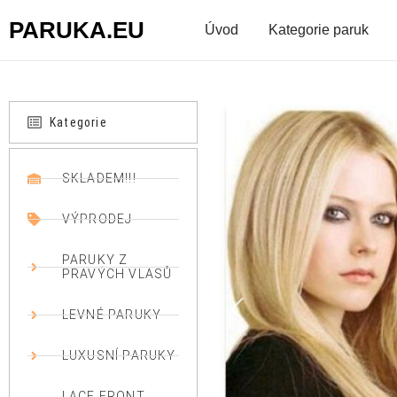
PARUKA.EU
Úvod
Kategorie paruk
Kategorie
SKLADEM!!!
VÝPRODEJ
PARUKY Z
PRAVÝCH VLASŮ
LEVNÉ PARUKY
LUXUSNÍ PARUKY
LACE FRONT