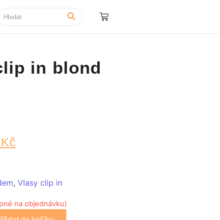
clip in blond
9
Kč
dem
,
Vlasy clip in
upné na objednávku)
Přidat do košíku