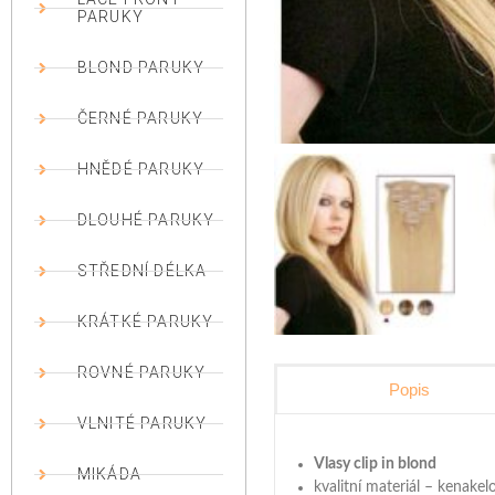
PARUKY
BLOND PARUKY
ČERNÉ PARUKY
HNĚDÉ PARUKY
DLOUHÉ PARUKY
STŘEDNÍ DÉLKA
KRÁTKÉ PARUKY
ROVNÉ PARUKY
Popis
VLNITÉ PARUKY
Vlasy clip in blond
MIKÁDA
kvalitní materiál – kenakel