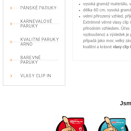
vysoká gramáž materiálu, v
PÁNSKÉ PARUKY
délka 60 cm, vysoká gramá
velmi přirozený vzhled, pří
KARNEVALOVÉ
Extrémně věrné vlasy clip 
PARUKY
přírodním vzhledem. Účes 
vyzkoušeno) a výsledek je 
KVALITNÍ PARUKY
připadá jako moc velký zá
ARNO
kvalitní a krásné
vlasy clip
BAREVNÉ
PARUKY
VLASY CLIP IN
Jsme