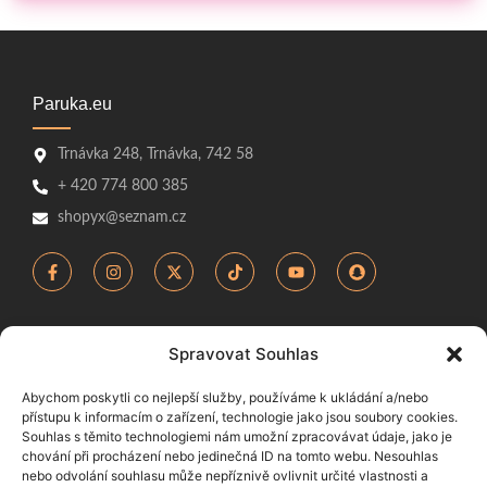
Paruka.eu
Trnávka 248, Trnávka, 742 58
+ 420 774 800 385
shopyx@seznam.cz
Spravovat Souhlas
Důležité odkazy
Abychom poskytli co nejlepší služby, používáme k ukládání a/nebo
GDPR
přístupu k informacím o zařízení, technologie jako jsou soubory cookies.
Smlouva uzavřená distančním způsobem
Souhlas s těmito technologiemi nám umožní zpracovávat údaje, jako je
chování při procházení nebo jedinečná ID na tomto webu. Nesouhlas
Obchodní podmínky
nebo odvolání souhlasu může nepříznivě ovlivnit určité vlastnosti a
Kontakt