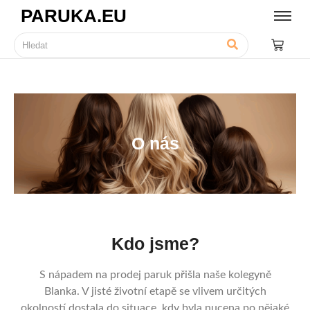
PARUKA.EU
O nás
Kdo jsme?
S nápadem na prodej paruk přišla naše kolegyně
Blanka. V jisté životní etapě se vlivem určitých
okolností dostala do situace, kdy byla nucena po nějaké