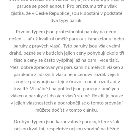
paruce se poohlednout. Pro průzkumu trhu však
zjistila, že v České Republice jsou k dostání v podstatě
dva typy paruk.
Prvním typem jsou profesionální paruky na denní
nošení – ať už kvalitní umělé paruky z kanekelonu, nebo
paruky z pravých vlasů. Tyto paruky jsou však velmi
drahé, běžně se v buticích jejich ceny pohybují okolo tří
tisíc a ceny se často vyšplhají až na osm i více tisíc.
Mezi dobře zpracovanými parukami z umělých vláken a
parukami z lidských vlasů není cenový rozdíl. Jejich
ceny se pohybují na stejné úrovni a není rozdíl ani v
kvalitě. Vizuálně i na pohled jsou paruky z umělých
vláken a paruky z lidských vlasů stejné. Rozdíl je pouze
v jejich vlastnostech a podrobněji se o tomto srovnání
můžete dočíst v tomto článku.
Druhým typem jsou karnevalové paruky, které však
nejsou kvalitní, respektive nejsou vhodné na běžné