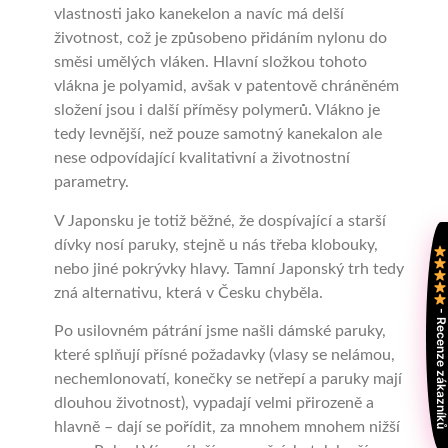
vlastnosti jako kanekelon a navíc má delší
životnost, což je způsobeno přidáním nylonu do
směsi umělých vláken. Hlavní složkou tohoto
vlákna je polyamid, avšak v patentově chráněném
složení jsou i další příměsy polymerů. Vlákno je
tedy levnější, než pouze samotný kanekalon ale
nese odpovídající kvalitativní a životnostní
parametry.
V Japonsku je totiž běžné, že dospívající a starší
dívky nosí paruky, stejně u nás třeba klobouky,
nebo jiné pokrývky hlavy. Tamní Japonský trh tedy
zná alternativu, která v Česku chyběla.
- Recenze zákazní
Po usilovném pátrání jsme našli dámské paruky,
které splňují přísné požadavky (vlasy se nelámou,
nechemlonovatí, konečky se netřepí a paruky mají
dlouhou životnost), vypadají velmi přirozeně a
hlavně – dají se pořídit, za mnohem mnohem nižší