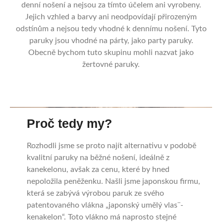
denní nošení a nejsou za tímto účelem ani vyrobeny.
Jejich vzhled a barvy ani neodpovídají přirozeným
odstínům a nejsou tedy vhodné k dennímu nošení. Tyto
paruky jsou vhodné na párty, jako party paruky.
Obecně bychom tuto skupinu mohli nazvat jako
žertovné paruky.
Proč tedy my?
Rozhodli jsme se proto najít alternativu v podobě
kvalitní paruky na běžné nošení, ideálně z
kanekelonu, avšak za cenu, které by hned
nepoložila peněženku. Našli jsme japonskou firmu,
která se zabývá výrobou paruk ze svého
patentovaného vlákna „japonský umělý vlas¨-
kenakelon“. Toto vlákno má naprosto stejné