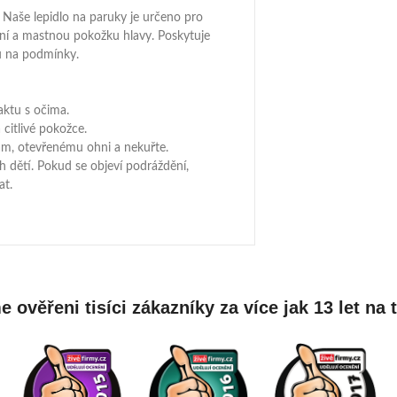
 Naše lepidlo na paruky je určeno pro
ení a mastnou pokožku hlavy. Poskytuje
u na podmínky.
ktu s očima.
 citlivé pokožce.
krám, otevřenému ohni a nekuřte.
 dětí. Pokud se objeví podráždění,
at.
 ověřeni tisíci zákazníky za více jak 13 let na 