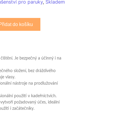
ušenství pro paruky
,
Skladem
Přidat do košíku
 čištění. Je bezpečný a účinný i na
ečného složení, bez dráždivého
je vlasy.
sionální nástroje na prodlužování
sionální použití v kadeřnictvích.
 vytvoří požadovaný účes, ideální
užití i začátečníky.