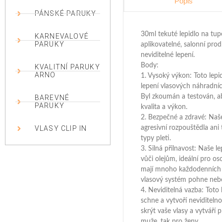
Popis
PÁNSKÉ PARUKY
30ml tekuté lepidlo na tup
KARNEVALOVÉ
PARUKY
aplikovatelné, salonní prod
neviditelné lepení.
Body:
KVALITNÍ PARUKY
ARNO
1. Vysoký výkon: Toto lepi
lepení vlasových náhradní
Byl zkoumán a testován, ab
BAREVNÉ
PARUKY
kvalita a výkon.
2. Bezpečné a zdravé: Naše
agresivní rozpouštědla ani
VLASY CLIP IN
typy pleti.
3. Silná přilnavost: Naše 
vůči olejům, ideální pro os
mají mnoho každodenních a
vlasový systém pohne neb
4. Neviditelná vazba: Toto 
schne a vytvoří neviditeln
skrýt vaše vlasy a vytváří p
muže, tak pro ženy.