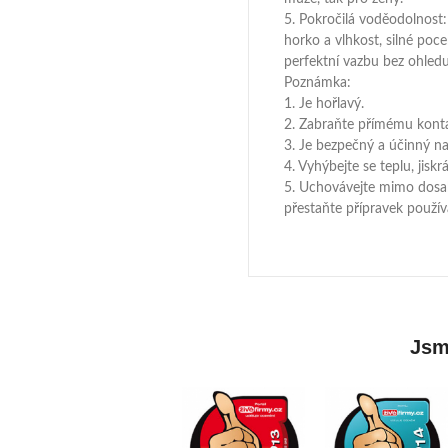
5. Pokročilá voděodolnost:
horko a vlhkost, silné poc
perfektní vazbu bez ohled
Poznámka:
1. Je hořlavý.
2. Zabraňte přímému konta
3. Je bezpečný a účinný na
4. Vyhýbejte se teplu, jis
5. Uchovávejte mimo dosah
přestaňte přípravek použív
Jsme