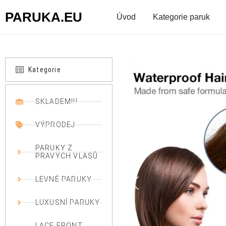
PARUKA.EU
Úvod
Kategorie paruk
Kategorie
SKLADEM!!!
VÝPRODEJ
PARUKY Z
PRAVÝCH VLASŮ
LEVNÉ PARUKY
LUXUSNÍ PARUKY
LACE FRONT