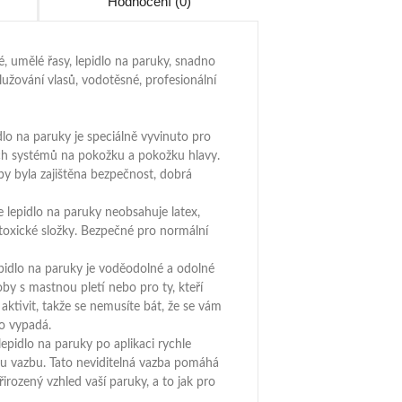
Hodnocení (0)
é, umělé řasy, lepidlo na paruky, snadno
lužování vlasů, vodotěsné, profesionální
dlo na paruky je speciálně vyvinuto pro
ch systémů na pokožku a pokožku hlavy.
y byla zajištěna bezpečnost, dobrá
 lepidlo na paruky neobsahuje latex,
 toxické složky. Bezpečné pro normální
lepidlo na paruky je voděodolné a odolné
oby s mastnou pletí nebo pro ty, kteří
ktivit, takže se nemusíte bát, že se vám
o vypadá.
lepidlo na paruky po aplikaci rychle
ou vazbu. Tato neviditelná vazba pomáhá
řirozený vzhled vaší paruky, a to jak pro