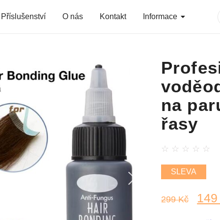
Příslušenství
O nás
Kontakt
Informace
Profes
voděod
na par
řasy
☆
☆
☆
☆
☆
SLEVA
14
299
Kč