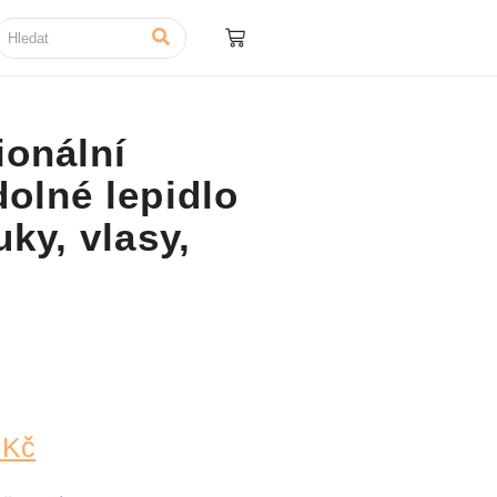
ionální
olné lepidlo
uky, vlasy,
9
Kč