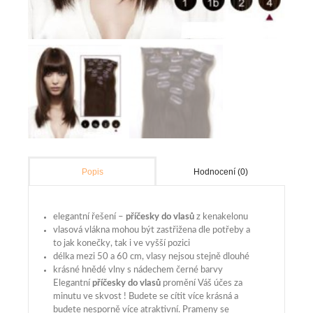
Hodnocení (0)
Popis
elegantní řešení –
příčesky do vlasů
z kenakelonu
vlasová vlákna mohou být zastřižena dle potřeby a
to jak konečky, tak i ve vyšší pozici
délka mezi 50 a 60 cm, vlasy nejsou stejně dlouhé
krásné hnědé vlny s nádechem černé barvy
Elegantní
příčesky do vlasů
promění Váš účes za
minutu ve skvost ! Budete se cítit více krásná a
budete nesporně více atraktivní. Prameny se