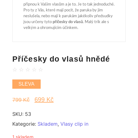
připnou k Vašim vlasům a je to. Je to tak jednoduché.
Pro ty z Vás, které mají pocit, že paruka by jim
neslušela, nebo mají k parukám jakékoliv předsudky
jsou určeny tyto
příčesky do vlasů
. Malý trik ale s
velkým a ohromujícím účinkem.
Příčesky do vlasů hnědé
☆
☆
☆
☆
☆
SLEVA
699
Kč
799
Kč
SKU:
53
Kategorie:
Skladem
,
Vlasy clip in
1 skladem