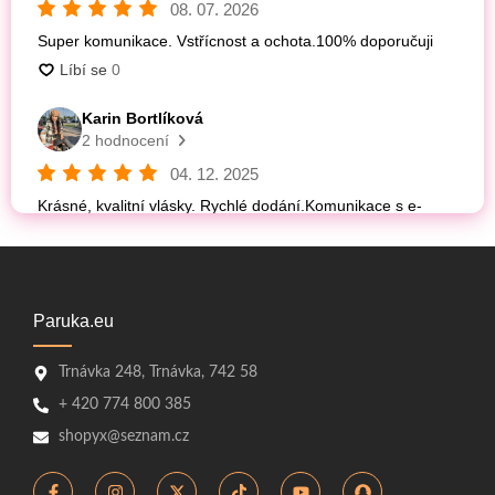
Paruka.eu
Trnávka 248, Trnávka, 742 58
+ 420 774 800 385
shopyx@seznam.cz