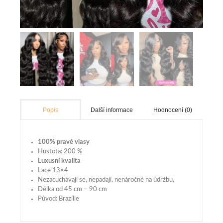
Další informace
Hodnocení (0)
Popis
100% pravé vlasy
Hustota: 200 %
Luxusní kvalita
Lace 13×4
Nezacuchávají se, nepadají, nenáročné na údržbu,
Délka od 45 cm – 90 cm
Původ: Brazílie