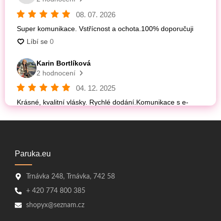
Paruka.eu
Trnávka 248, Trnávka, 742 58
+ 420 774 800 385
shopyx@seznam.cz