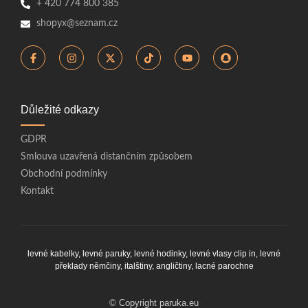
+ 420 774 800 385
shopyx@seznam.cz
Důležité odkazy
GDPR
Smlouva uzavřená distančním způsobem
Obchodní podmínky
Kontakt
levné kabelky,
levné paruky
,
levné hodinky
,
levné vlasy clip in
,
levné
překlady němčiny, italštiny, angličtiny
,
lacné parochne
© Copyright paruka.eu