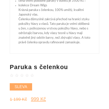
cena velmi podobné paruky v butiku je 3500 Kč !
kolekce Dream Wigs
Krásná paruka s čelenkou, 100% umělý, kvalitní
Japonský vlas.
Čelenka důmyslně zakrývá přechod na hranici styku
pokožky hlavy a vlasů. Tato paruka je velmi oblíbená
u žen, s poškozenou vrstvou pokožky hlavy, nebo s
odrůstající barvou, kdy vlasy tesně u hlavy mají
znatelně jiný odstín barvy, než zbývající vlasy. A toto
právě čelenka opravdu rafinovaně zamaskuje.
Paruka s čelenkou
☆
☆
☆
☆
☆
SLEVA
999
Kč
1 199
Kč