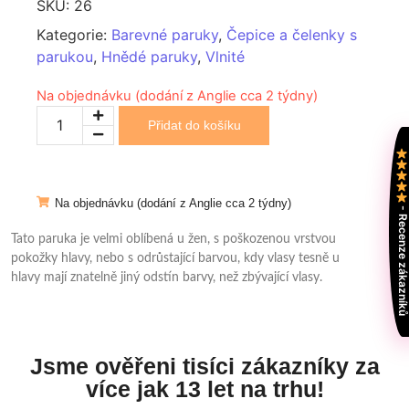
SKU:
26
Kategorie:
Barevné paruky
,
Čepice a čelenky s
parukou
,
Hnědé paruky
,
Vlnité
Na objednávku (dodání z Anglie cca 2 týdny)
Přidat do košíku
Na objednávku (dodání z Anglie cca 2 týdny)
- Recenze zákazní
Tato paruka je velmi oblíbená u žen, s poškozenou vrstvou
pokožky hlavy, nebo s odrůstající barvou, kdy vlasy tesně u
hlavy mají znatelně jiný odstín barvy, než zbývající vlasy.
Jsme ověřeni tisíci zákazníky za
více jak 13 let na trhu!