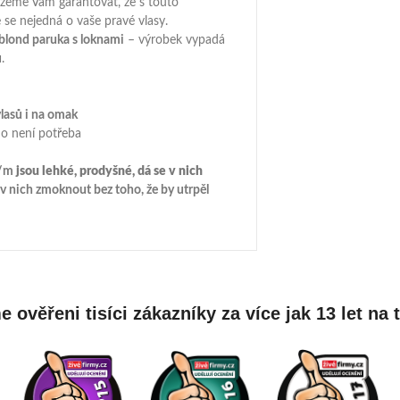
ůžeme Vám garantovat, že s touto
se nejedná o vaše pravé vlasy.
blond paruka s loknami
– výrobek vypadá
ů
.
lasů i na omak
ho není potřeba
o/m
jsou lehké, prodyšné, dá se v nich
 nich zmoknout bez toho, že by utrpěl
 ověřeni tisíci zákazníky za více jak 13 let na 