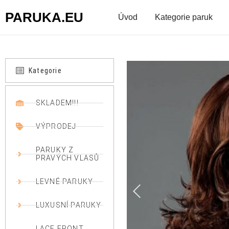
PARUKA.EU
Úvod
Kategorie paruk
Kategorie
SKLADEM!!!
VÝPRODEJ
PARUKY Z
PRAVÝCH VLASŮ
LEVNÉ PARUKY
LUXUSNÍ PARUKY
LACE FRONT