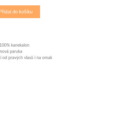
Přidat do košíku
, 100% kanekalon
anová paruka
í od pravých vlasů i na omak