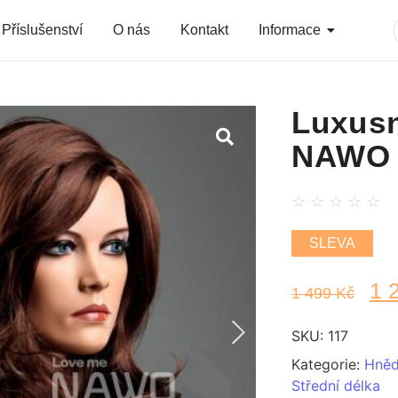
Příslušenství
O nás
Kontakt
Informace
Luxusn
NAWO 
☆
☆
☆
☆
☆
SLEVA
1 
1 499
Kč
SKU:
117
Kategorie:
Hněd
Střední délka