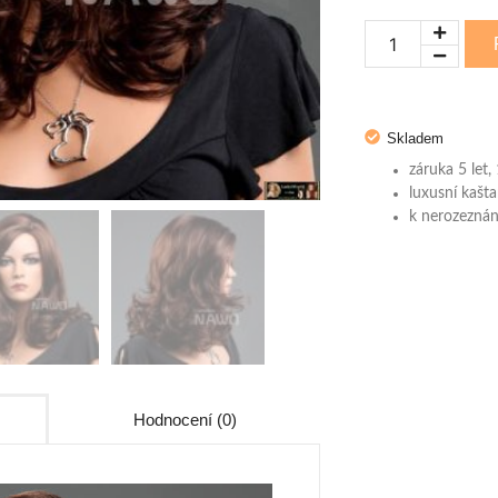
Skladem
záruka 5 let
luxusní kašt
k nerozeznán
Hodnocení (0)