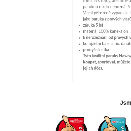
totožná s fotografiemi. M
parukou nikdo nepozná, že 
Velmi přirozeně vypadající
jako
paruka z pravých vlas
záruka 5 let
materiál 100% kanekalon
k nerozeznání od pravých v
kompletní balení, nic další
prodyšná síťka
Tyto kvalitní paruky Naw
koupat, sportovat,
můžete v
jejich účes.
Jsme