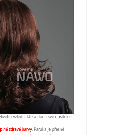
žlivého vzledu, která dodá své nositelce
plné zdravé barvy.
Paruka je přesně