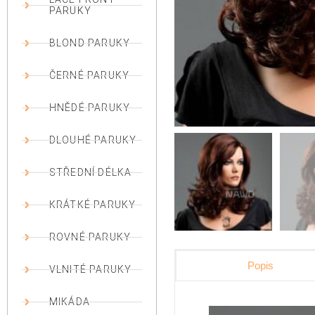
PARUKY
BLOND PARUKY
ČERNÉ PARUKY
HNĚDÉ PARUKY
DLOUHÉ PARUKY
STŘEDNÍ DÉLKA
KRÁTKÉ PARUKY
ROVNÉ PARUKY
Popis
VLNITÉ PARUKY
MIKÁDA