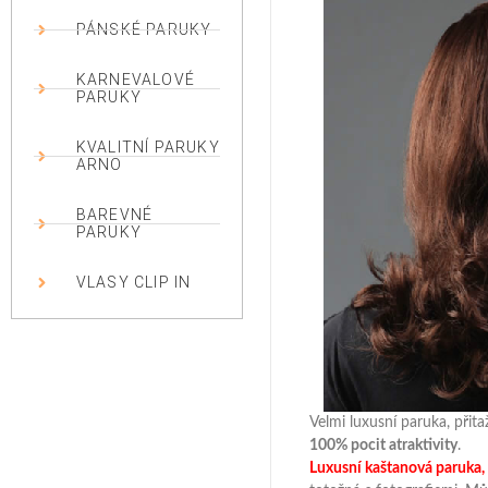
PÁNSKÉ PARUKY
KARNEVALOVÉ
PARUKY
KVALITNÍ PARUKY
ARNO
BAREVNÉ
PARUKY
VLASY CLIP IN
Velmi luxusní paruka, přita
100% pocit atraktivity
.
Luxusní kaštanová paruka, 