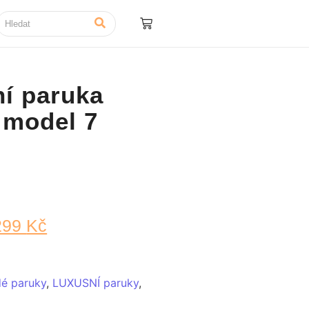
í paruka
model 7
299
Kč
é paruky
,
LUXUSNÍ paruky
,