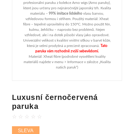
profesionální paruku z kolekce Arno wigs (Arno paruky),
které jsou určeny pro nejnáročnější japonský trh. Kvalita
materiálu –
99% imitace lidského
vlasu barvou,
vzhledovou formou i střihem. Použitý materiál: Xheat
fibre – tepelně upravitelný do 150°C. Možno použít fén,
kulmu, žehličku – naprosto bez problémů. Nejen
vzhledově, ale i na dotek působí vlasy jako opravdové.
Univerzální velikost s kvalitní vnitřní síťkou v barvě kůže,
která je velmi prodyšná a precizně zpracovaná.
Tato
paruka vám rozhodně zvýší sebevědomí.
Materiál: Xheat fibre (podrobné vysvětlení kvality
materiálů najdete v menu > Informace v záložce „Kvalita
našich paruk“)
Luxusní černočervená
paruka
☆
☆
☆
☆
☆
SLEVA