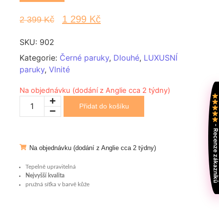
1 299
Kč
2 399
Kč
SKU:
902
Kategorie:
Černé paruky
,
Dlouhé
,
LUXUSNÍ
paruky
,
Vlnité
Na objednávku (dodání z Anglie cca 2 týdny)
Přidat do košíku
- Recenze zákazní
Na objednávku (dodání z Anglie cca 2 týdny)
Tepelně upravitelná
Nejvyšší kvalita
pružná síťka v barvě kůže