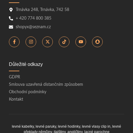
Trnávka 248, Trnávka, 742 58
+ 420 774 800 385
shopyx@seznam.cz
Důležité odkazy
GDPR
Smlouva uzavřená distančním způsobem
Obchodní podmínky
Kontakt
levné kabelky,
levné paruky
,
levné hodinky
,
levné vlasy clip in
,
levné
překlady němčiny, italštiny, angličtiny
,
lacné parochne