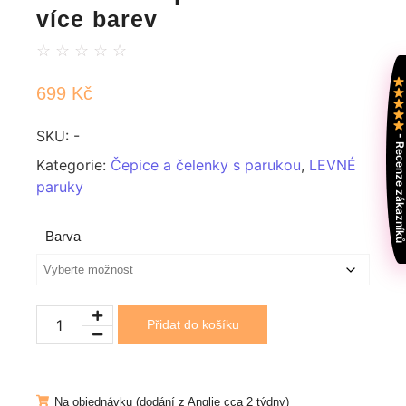
více barev
☆
☆
☆
☆
☆
699
Kč
SKU:
-
- Recenze zákazní
Kategorie:
Čepice a čelenky s parukou
,
LEVNÉ
paruky
Barva
Přidat do košíku
Na objednávku (dodání z Anglie cca 2 týdny)