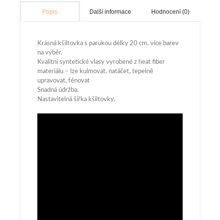
Další informace
Hodnocení (0)
Popis
Krásná kšiltovka s parukou délky 20 cm, více barev
na výběr.
Kvalitní syntetické vlasy vyrobené z heat fiber
materiálu – lze kulmovat, natáčet, tepelně
upravovat, fénovat
Snadná údržba.
Nastavitelná šířka kšiltovky.