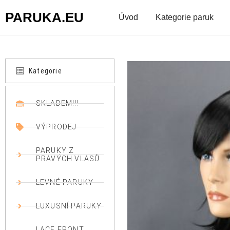
PARUKA.EU
Úvod
Kategorie paruk
Kategorie
SKLADEM!!!
VÝPRODEJ
PARUKY Z
PRAVÝCH VLASŮ
LEVNÉ PARUKY
LUXUSNÍ PARUKY
LACE FRONT