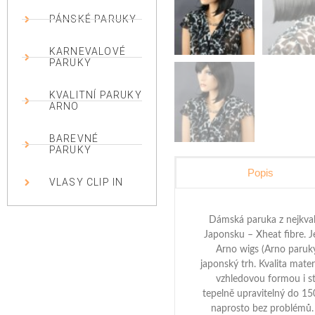
PÁNSKÉ PARUKY
KARNEVALOVÉ
PARUKY
KVALITNÍ PARUKY
ARNO
BAREVNÉ
PARUKY
Popis
VLASY CLIP IN
Dámská paruka z nejkval
Japonsku – Xheat fibre. J
Arno wigs (Arno paruky
japonský trh. Kvalita mate
vzhledovou formou i st
tepelně upravitelný do 15
naprosto bez problémů. 