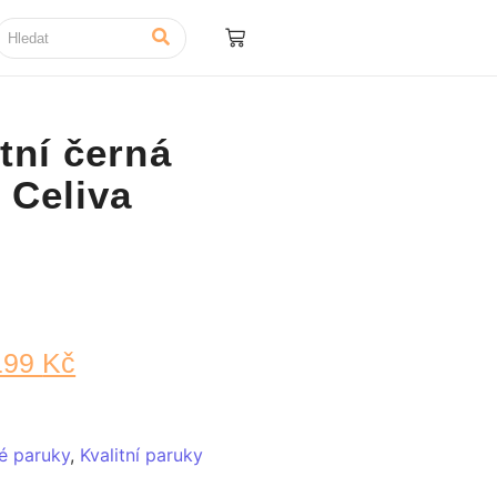
tní černá
 Celiva
199
Kč
é paruky
,
Kvalitní paruky