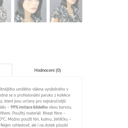
Hodnocení (0)
itnějšího umělého vlákna vyráběného v
edná se o profesionální paruku z kolekce
), které jsou určeny pro nejnáročnější
riálu –
99% imitace lidského
vlasu barvou,
řihem. Použitý materiál: Xheat fibre –
0°C. Možno použít fén, kulmu, žehličku –
Nejen vzhledově, ale i na dotek působí