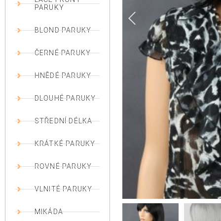
PARUKY
BLOND PARUKY
ČERNÉ PARUKY
HNĚDÉ PARUKY
DLOUHÉ PARUKY
STŘEDNÍ DÉLKA
KRÁTKÉ PARUKY
ROVNÉ PARUKY
VLNITÉ PARUKY
MIKÁDA