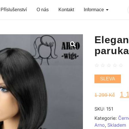
Příslušenství
O nás
Kontakt
Informace
Elegan
paruka
☆
☆
☆
☆
☆
SLEVA
1 
1 299
Kč
SKU:
151
Kategorie:
Čern
Arno
,
Skladem