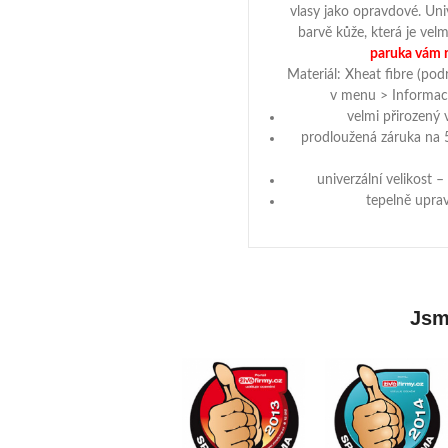
vlasy jako opravdové. Unive
barvě kůže, která je vel
paruka vám 
Materiál: Xheat fibre (pod
v menu > Informace
velmi přirozený 
prodloužená záruka na 5
univerzální velikost 
tepelně uprav
Jsme