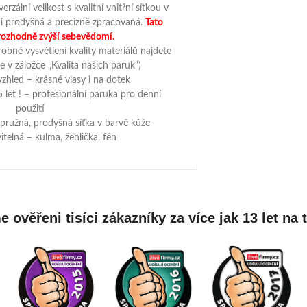
rzální velikost s kvalitní vnitřní síťkou v
mi prodyšná a precizně zpracovaná.
Tato
rozhodně zvýší sebevědomí.
robné vysvětlení kvality materiálů najdete
 v záložce „Kvalita našich paruk“)
vzhled – krásné vlasy i na dotek
 let ! – profesionální paruka pro denní
použití
– pružná, prodyšná síťka v barvě kůže
itelná – kulma, žehlička, fén
 ověřeni tisíci zákazníky za více jak 13 let na 