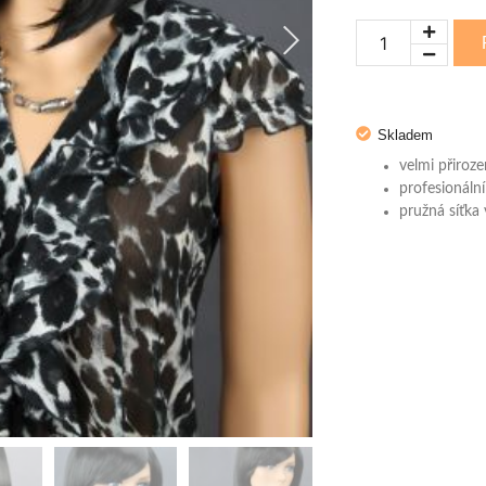
Skladem
velmi přiroz
profesionální
pružná síťka