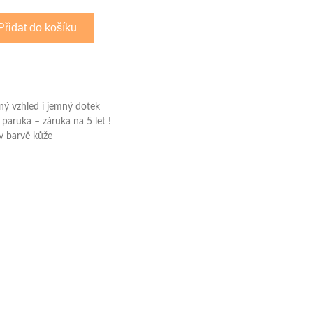
Přidat do košíku
ený vzhled i jemný dotek
 paruka – záruka na 5 let !
 v barvě kůže