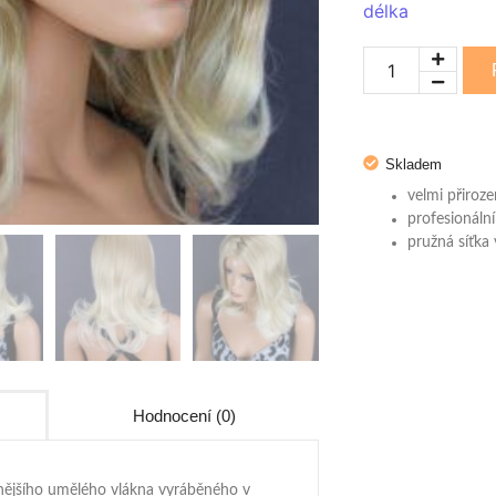
délka
Skladem
velmi přiroz
profesionální
pružná síťka
Hodnocení (0)
nějšího umělého vlákna vyráběného v