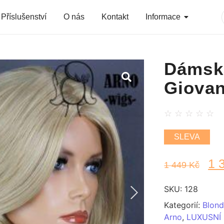
Příslušenství
O nás
Kontakt
Informace
Dámsk
Giova
☆
☆
☆
☆
☆
SLEVA
1 
1 449
Kč
SKU:
128
Kategorií:
Blond
Arno
,
LUXUSNÍ 