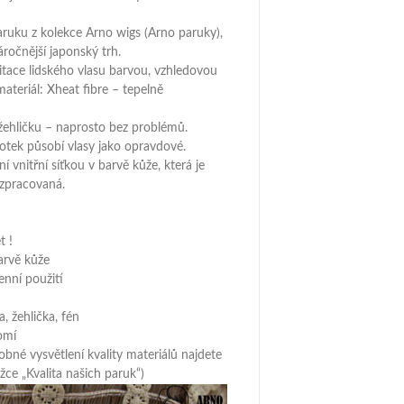
aruku z kolekce Arno wigs (Arno paruky),
áročnější japonský trh.
itace lidského vlasu barvou, vzhledovou
ateriál: Xheat fibre – tepelně
žehličku – naprosto bez problémů.
dotek působí vlasy jako opravdové.
tní vnitřní síťkou v barvě kůže, která je
 zpracovaná.
t !
arvě kůže
enní použití
, žehlička, fén
omí
obné vysvětlení kvality materiálů najdete
ce „Kvalita našich paruk“)