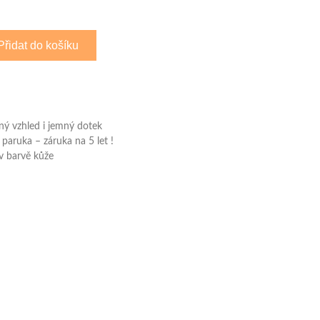
Přidat do košíku
ený vzhled i jemný dotek
 paruka – záruka na 5 let !
 v barvě kůže