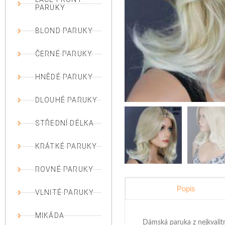
PARUKY
BLOND PARUKY
ČERNÉ PARUKY
HNĚDÉ PARUKY
DLOUHÉ PARUKY
STŘEDNÍ DÉLKA
KRÁTKÉ PARUKY
ROVNÉ PARUKY
Popis
VLNITÉ PARUKY
MIKÁDA
Dámská paruka z nejkvalit