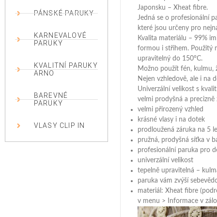
Japonsku – Xheat fibre.
PÁNSKÉ PARUKY
Jedná se o profesionální p
které jsou určeny pro nejn
KARNEVALOVÉ
Kvalita materiálu – 99% im
PARUKY
formou i střihem. Použitý m
upravitelný do 150°C.
KVALITNÍ PARUKY
Možno použít fén, kulmu, 
ARNO
Nejen vzhledově, ale i na 
Univerzální velikost s kvali
BAREVNÉ
velmi prodyšná a precizně
PARUKY
velmi přirozený vzhled
krásné vlasy i na dotek
VLASY CLIP IN
prodloužená záruka na 5 le
pružná, prodyšná síťka v b
profesionální paruka pro d
univerzální velikost
tepelně upravitelná – kulma
paruka vám zvýší sebevěd
materiál: Xheat fibre (podr
v menu > Informace v zálož