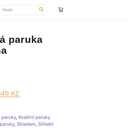
á paruka
na
349
Kč
 paruky
,
Kvalitní paruky
paruky
,
Skladem
,
Střední