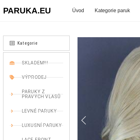
PARUKA.EU
Úvod
Kategorie paruk
Kategorie
SKLADEM!!!
VÝPRODEJ
PARUKY Z
PRAVÝCH VLASŮ
LEVNÉ PARUKY
LUXUSNÍ PARUKY
LACE FRONT