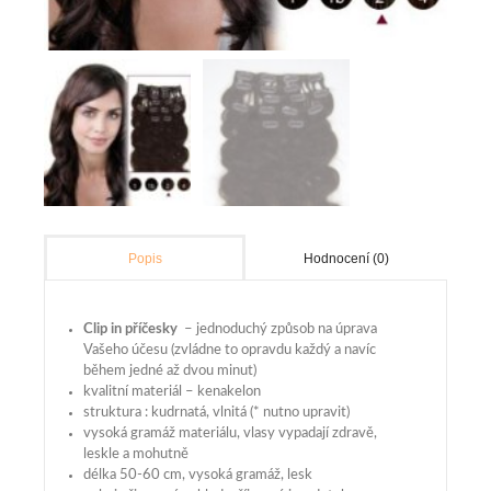
Hodnocení (0)
Popis
Clip in příčesky
– jednoduchý způsob na úprava
Vašeho účesu (zvládne to opravdu každý a navíc
během jedné až dvou minut)
kvalitní materiál – kenakelon
struktura : kudrnatá, vlnitá (* nutno upravit)
vysoká gramáž materiálu, vlasy vypadají zdravě,
leskle a mohutně
délka 50-60 cm, vysoká gramáž, lesk