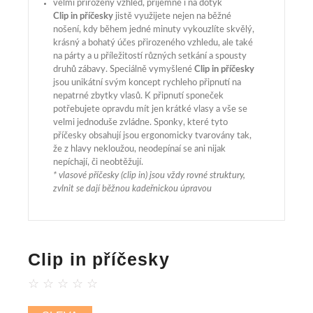
velmi přirozený vzhled, příjemné i na dotyk
Clip in příčesky
jistě využijete nejen na běžné
nošení, kdy během jedné minuty vykouzlíte skvělý,
krásný a bohatý účes přirozeného vzhledu, ale také
na párty a u příležitostí různých setkání a spousty
druhů zábavy. Speciálně vymyšlené
Clip in příčesky
jsou unikátní svým koncept rychleho připnutí na
nepatrné zbytky vlasů. K připnutí sponeček
potřebujete opravdu mít jen krátké vlasy a vše se
velmi jednoduše zvládne. Sponky, které tyto
příčesky obsahují jsou ergonomicky tvarovány tak,
že z hlavy nekloužou, neodepínaí se ani nijak
nepíchají, či neobtěžují.
* vlasové příčesky (clip in) jsou vždy rovné struktury,
zvlnit se dají běžnou kadeřnickou úpravou
Clip in příčesky
☆
☆
☆
☆
☆