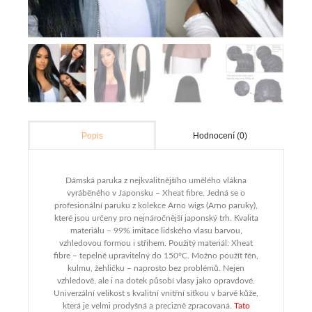
Hodnocení (0)
Popis
Dámská paruka z nejkvalitnějšího umělého vlákna
vyráběného v Japonsku – Xheat fibre. Jedná se o
profesionální paruku z kolekce Arno wigs (Arno paruky),
které jsou určeny pro nejnáročnější japonský trh. Kvalita
materiálu – 99% imitace lidského vlasu barvou,
vzhledovou formou i střihem. Použitý materiál: Xheat
fibre – tepelně upravitelný do 150°C. Možno použít fén,
kulmu, žehličku – naprosto bez problémů. Nejen
vzhledově, ale i na dotek působí vlasy jako opravdové.
Univerzální velikost s kvalitní vnitřní síťkou v barvě kůže,
která je velmi prodyšná a precizně zpracovaná.
Tato