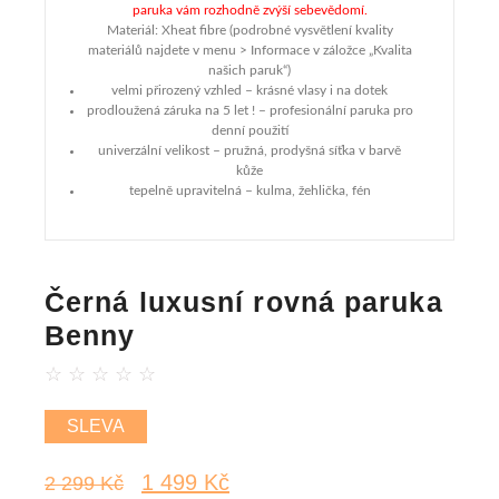
paruka vám rozhodně zvýší sebevědomí.
Materiál: Xheat fibre (podrobné vysvětlení kvality
materiálů najdete v menu > Informace v záložce „Kvalita
našich paruk“)
velmi přirozený vzhled – krásné vlasy i na dotek
prodloužená záruka na 5 let ! – profesionální paruka pro
denní použití
univerzální velikost – pružná, prodyšná síťka v barvě
kůže
tepelně upravitelná – kulma, žehlička, fén
Černá luxusní rovná paruka
Benny
☆
☆
☆
☆
☆
SLEVA
1 499
Kč
2 299
Kč