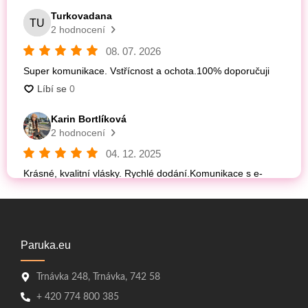
Paruka.eu
Trnávka 248, Trnávka, 742 58
+ 420 774 800 385