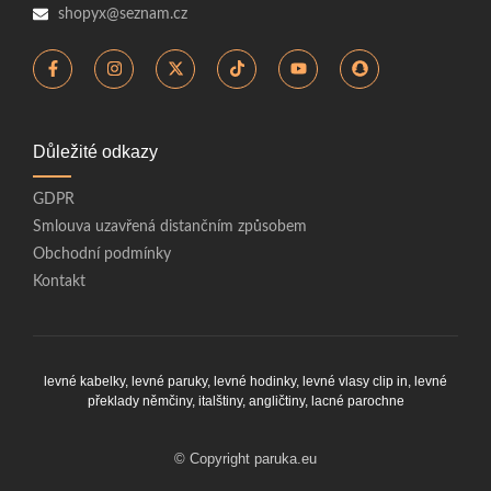
shopyx@seznam.cz
Důležité odkazy
GDPR
Smlouva uzavřená distančním způsobem
Obchodní podmínky
Kontakt
levné kabelky,
levné paruky
,
levné hodinky
,
levné vlasy clip in
,
levné
překlady němčiny, italštiny, angličtiny
,
lacné parochne
© Copyright paruka.eu