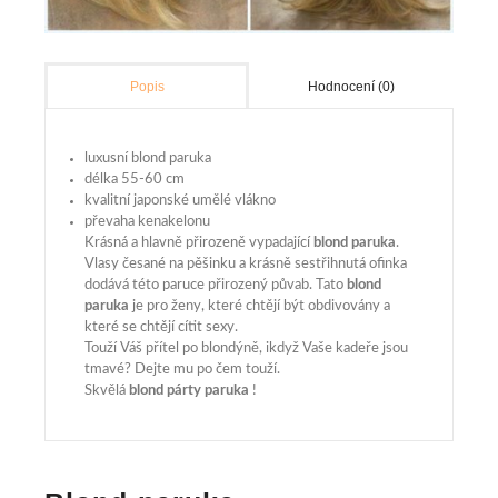
Hodnocení (0)
Popis
luxusní blond paruka
délka 55-60 cm
kvalitní japonské umělé vlákno
převaha kenakelonu
Krásná a hlavně přirozeně vypadající
blond paruka
.
Vlasy česané na pěšinku a krásně sestřihnutá ofinka
dodává této paruce přirozený půvab. Tato
blond
paruka
je pro ženy, které chtějí být obdivovány a
které se chtějí cítit sexy.
Touží Váš přítel po blondýně, ikdyž Vaše kadeře jsou
tmavé? Dejte mu po čem touží.
Skvělá
blond párty paruka
!