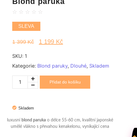
Blond paruka
☆
☆
☆
☆
☆
SLEVA
1 199
Kč
1 399
Kč
SKU:
1
Kategorie:
Blond paruky
,
Dlouhé
,
Skladem
Přidat do košíku
Skladem
luxusní
blond paruka
o délce 55-60 cm, kvalitní japonské
umělé vlákno s převahou kenakelonu, vynikající cena