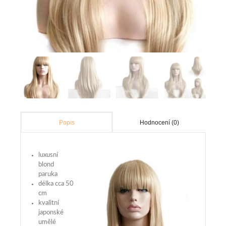
Hodnocení (0)
Popis
luxusní
blond
paruka
délka cca 50
cm
kvalitní
japonské
umělé