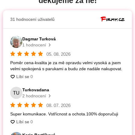
děkujeme za ně!