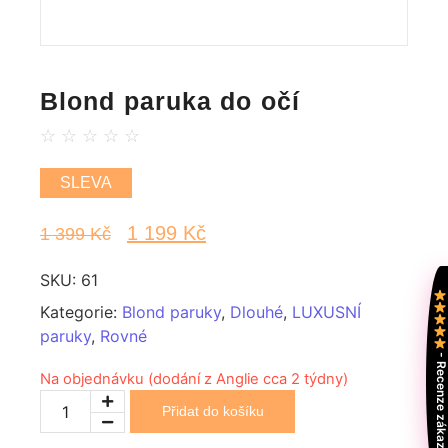
Blond paruka do očí
☆
☆
☆
☆
☆
SLEVA
1 199
Kč
1 399
Kč
SKU:
61
Kategorie:
Blond paruky
,
Dlouhé
,
LUXUSNÍ
paruky
,
Rovné
- Recenze zákazní
Na objednávku (dodání z Anglie cca 2 týdny)
Přidat do košíku