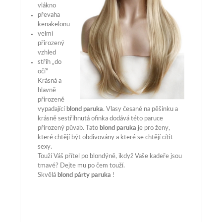
vlákno
převaha
kenakelonu
velmi
přirozený
vzhled
střih „do
očí“
Krásná a
hlavně
přirozeně
vypadající
blond paruka
. Vlasy česané na pěšinku a
krásně sestřihnutá ofinka dodává této paruce
přirozený půvab. Tato
blond paruka
je pro ženy,
které chtějí být obdivovány a které se chtějí cítit
sexy.
Touží Váš přítel po blondýně, ikdyž Vaše kadeře jsou
tmavé? Dejte mu po čem touží.
Skvělá
blond párty paruka
!