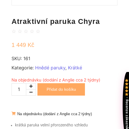
Atraktivní paruka Chyra
☆
☆
☆
☆
☆
1 449
Kč
SKU:
161
Kategorie:
Hnědé paruky
,
Krátké
Na objednávku (dodání z Anglie cca 2 týdny)
Přidat do košíku
- Recenze zákazní
Na objednávku (dodání z Anglie cca 2 týdny)
krátká paruka velmi přorozeného vzhledu