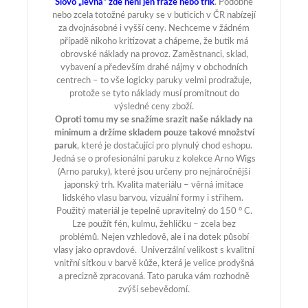
Slovo „levná“ zde není jen fráze nebo trik
. Podobné
nebo zcela totožné paruky se v buticích v ČR nabízejí
za dvojnásobné i vyšší ceny. Nechceme v žádném
případě nikoho kritizovat a chápeme, že butik má
obrovské náklady na provoz. Zaměstnanci, sklad,
vybavení a především drahé nájmy v obchodních
centrech – to vše logicky paruky velmi prodražuje,
protože se tyto náklady musí promítnout do
výsledné ceny zboží.
Oproti tomu my se snažíme srazit naše náklady na
minimum a držíme skladem pouze takové množství
paruk
, které je dostačující pro plynulý chod eshopu.
Jedná se o profesionální paruku z kolekce Arno Wigs
(Arno paruky), které jsou určeny pro nejnáročnější
japonský trh. Kvalita materiálu – věrná imitace
lidského vlasu barvou, vizuální formy i střihem.
Použitý materiál je tepelně upravitelný do 150 ° C.
Lze použít fén, kulmu, žehličku – zcela bez
problémů. Nejen vzhledově, ale i na dotek působí
vlasy jako opravdové. Univerzální velikost s kvalitní
vnitřní síťkou v barvě kůže, která je velice prodyšná
a precizně zpracovaná. Tato paruka vám rozhodně
zvýší sebevědomí.